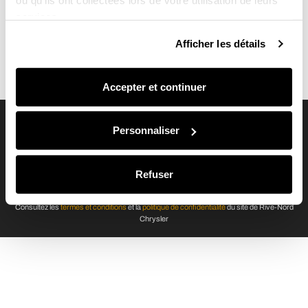
ou qu'ils ont collectées lors de votre utilisation de leurs
services.
Afficher les détails
C’est avec enthousiasme que vous vous rendez chez le concessionnaire
pour prendre possession de votre Jeep Wrangler usagé, ce jouet ultime
auquel vous rêviez depuis votre enfance.
Accepter et continuer
RIVE-NORD CHRYSLER
Personnaliser
2180, boul. du Curé-Labelle, St-Jérôme, QC, J7Y 1T3
450 431-3550
Refuser
©2026 Rive-Nord Chrysler. Tous droits réservés.
Consultez les
termes et conditions
et la
politique de confidentialité
du site de Rive-Nord
Chrysler