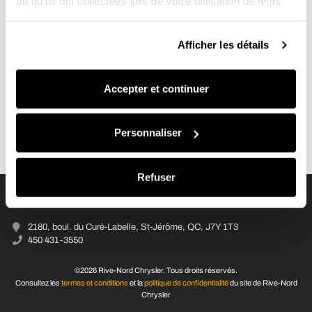
ou qu'ils ont collectées lors de votre utilisation de leurs
services.
Afficher les détails
Accepter et continuer
Personnaliser
L’achat d’un véhicule, même d’occasion, est une dépense importante. Faire
les bons choix est essentiel pour éviter les ennuis d’argent.
Refuser
RIVE-NORD CHRYSLER
2180, boul. du Curé-Labelle, St-Jérôme, QC, J7Y 1T3
450 431-3550
©2026 Rive-Nord Chrysler. Tous droits réservés.
Consultez les
termes et conditions
et la
politique de confidentialité
du site de Rive-Nord
Chrysler