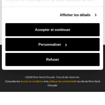
ou qu'ils ont collectées lors de votre utilisation de leurs
services.
Afficher les détails
Une auto, c’est un peu comme des souliers. Ça prend la bonne pointure,
Accepter et continuer
mais aussi le bon modèle selon l’usage que tu veux en faire: mener 3
enfants à l’école, pour le plaisir ou le travail ? La vocation du véhicule ainsi
que ton budget sont donc à la base de ta réflexion.
Personnaliser
RIVE-NORD CHRYSLER
Refuser
2180, boul. du Curé-Labelle, St-Jérôme, QC, J7Y 1T3
450 431-3550
©2026 Rive-Nord Chrysler. Tous droits réservés.
Consultez les
termes et conditions
et la
politique de confidentialité
du site de Rive-Nord
Chrysler